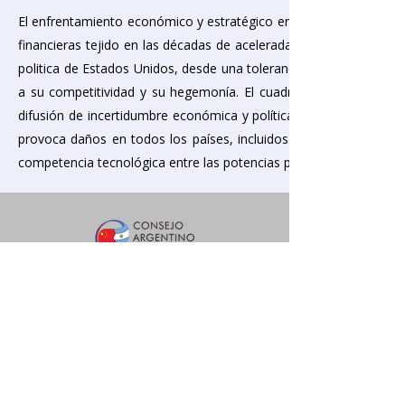
El enfrentamiento económico y estratégico entre Estados Unidos y
financieras tejido en las décadas de acelerada globalización. El 
politica de Estados Unidos, desde una tolerancia interesada en el
a su competitividad y su hegemonía. El cuadro se agravó a part
difusión de incertidumbre económica y política. Dada la interre- 
provoca daños en todos los países, incluidos los más poderosos
competencia tecnológica entre las potencias pone en peligro a la
Siganos en nuestras redes
Teléfono:
+54 11 5253 8016
Esmeralda 920 - Piso 19 Oficina 5. CP